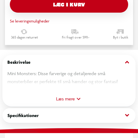
LÆG I KURV
Se leveringsmuligheder
365 dages returret
Fri fragt over 599,-
Byt i butik
keyboard_arrow_down
Beskrivelse
Mini Monsters: Disse farverige og detaljerede små
monsterbiler er perfekte til små hænder og stor fantasi!
Indendørs/udendørs sjov: Den solide konstruktion og de
strukturerede hjul gør, at disse små biler er klar til alle terræn!
Læs mere
Nem opbevaring: Inkluderer en genanvendelig taske til nem
opbevaring og transport.
keyboard_arrow_down
Specifikationer
Udviklingsmæssige fordele: Forbedrer finmotorikken og hånd-
øje-koordinationen.