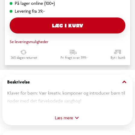
På lager online (100+)
Levering fra 39,-
LÆG I KURV
Se leveringsmuligheder
365 dages returret
Fri fragt over 599,-
Byt i butik
keyboard_arrow_down
Beskrivelse
Klaver for børn: Vær kreativ, komponer og introducer børn til
noder med det farvekodede sangbog!
Bliv inspireret: Spil med på 7 forindspillede, klassiske
kompositioner!
Læs mere
Så let som A-B-C: Hver klavertast er mærket, og noderne er
farvekodede for at hjælpe børnene med at lære noderne.