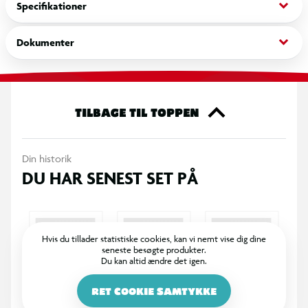
keyboard_arrow_down
Specifikationer
Udviklingsmæssige fordele: At spille musikinstrumenter
fremmer kreativiteten, øger selvtilliden og forbedrer
keyboard_arrow_down
Dokumenter
fingerfærdigheden.
TILBAGE TIL TOPPEN
Din historik
DU HAR SENEST SET PÅ
Hvis du tillader statistiske cookies, kan vi nemt vise dig dine
seneste besøgte produkter.
Du kan altid ændre det igen.
RET COOKIE SAMTYKKE