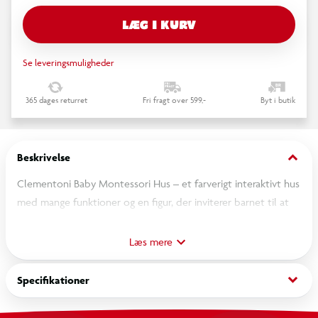
LÆG I KURV
Se leveringsmuligheder
365 dages returret
Fri fragt over 599,-
Byt i butik
keyboard_arrow_down
Beskrivelse
Clementoni Baby Montessori Hus – et farverigt interaktivt hus
med mange funktioner og en figur, der inviterer barnet til at
åbne døre, undersøge rum og lære gennem leg. Dette
Montessori-inspirerede legetøj styrker finmotorik,
Læs mere
problemløsning og nysgerrighed – perfekt til børn fra ca. 1,5 år
keyboard_arrow_down
Specifikationer