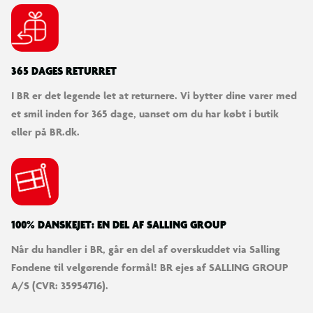
365 DAGES RETURRET
I BR er det legende let at returnere. Vi bytter dine varer med
et smil inden for 365 dage, uanset om du har købt i butik
eller på BR.dk.
100% DANSKEJET: EN DEL AF SALLING GROUP
Når du handler i BR, går en del af overskuddet via Salling
Fondene til velgørende formål! BR ejes af SALLING GROUP
A/S (CVR: 35954716).