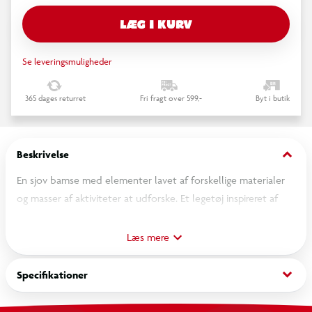
LÆG I KURV
Se leveringsmuligheder
365 dages returret
Fri fragt over 599,-
Byt i butik
keyboard_arrow_down
Beskrivelse
En sjov bamse med elementer lavet af forskellige materialer
og masser af aktiviteter at udforske. Et legetøj inspireret af
Montessori-metoden, fuld af mekanismer og aktiviteter
designet til at forfine barnets manuelle færdigheder og
Læs mere
forbedre koncentrationsevnen. Takket være legetøjets
forskellige materialer stimulerer teddybjørnen sensoriske
keyboard_arrow_down
Specifikationer
evner og guider barnet i at lære at håndtere hverdagens
genstande. Et Montessori-bræt (Busy Board) revideret med