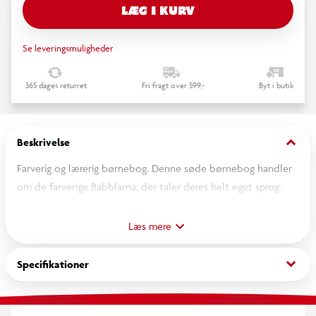
LÆG I KURV
Se leveringsmuligheder
365 dages returret
Fri fragt over 599,-
Byt i butik
keyboard_arrow_down
Beskrivelse
Farverig og lærerig børnebog. Denne søde børnebog handler
om de farverige Babblarna, der taler deres helt eget sprog.
Bogen bidrager til at udvikle barnets sprogfærdigheder, og
giver god mulighed for kvalitetstid mellem forældre og barn.
Læs mere
Man møder Babblarna i forskellige situationer, som man
sammen med barnet kan snakke om. Bogen fokuserer på
keyboard_arrow_down
Specifikationer
begrebet "hvad". Bogen er på 36 sider, og bagerst i bogen er
der illustrationer til ordene.