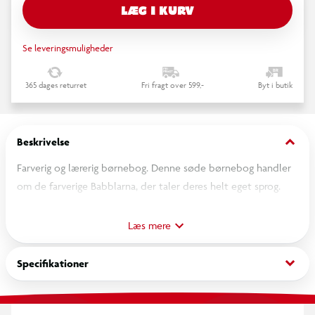
LÆG I KURV
Se leveringsmuligheder
365 dages returret
Fri fragt over 599,-
Byt i butik
keyboard_arrow_down
Beskrivelse
Farverig og lærerig børnebog. Denne søde børnebog handler
om de farverige Babblarna, der taler deres helt eget sprog.
Bogen er med til at udvikle barnets sprogfærdigheder, og giver
god mulighed for kvalitetstid mellem forældre og barn. Bogen
Læs mere
handler om Dadda, der hilser på sine venner. Bogen fokuserer
på begrebet "hvem". Bogen er på 36 sider, og bagerst i bogen
keyboard_arrow_down
Specifikationer
er der karakterillustrationer til ordene i bogen.