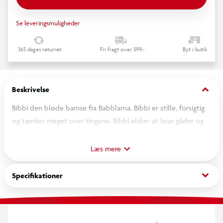
Se leveringsmuligheder
365 dages returret
Fri fragt over 599,-
Byt i butik
keyboard_arrow_down
Beskrivelse
Bibbi den bløde bamse fra Babblarna. Bibbi er stille, forsigtig
og tænker meget over tingene. Bibbi elsker at løse gåder og
puslespil. Babblarna er nogle søde og sjove figurer, der
appellerer til børn med deres farverige og fantasifulde udtryk.
Læs mere
Gennem leg med Babblarna får barnet øvet deres sprog,
kommunikation og sociale egenskaber.
keyboard_arrow_down
Specifikationer
Vaskes ved 40 gr.