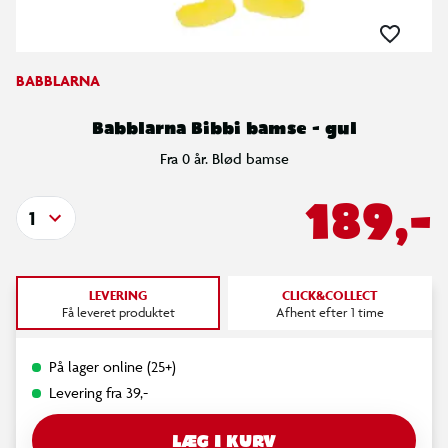
BABBLARNA
Babblarna Bibbi bamse - gul
Fra 0 år. Blød bamse
189,-
1
LEVERING
CLICK&COLLECT
Få leveret produktet
Afhent efter 1 time
På lager online (25+)
Levering fra 39,-
LÆG I KURV