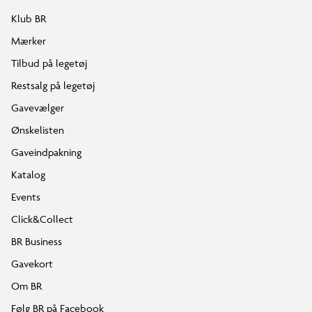
Klub BR
Mærker
Tilbud på legetøj
Restsalg på legetøj
Gavevælger
Ønskelisten
Gaveindpakning
Katalog
Events
Click&Collect
BR Business
Gavekort
Om BR
Følg BR på Facebook