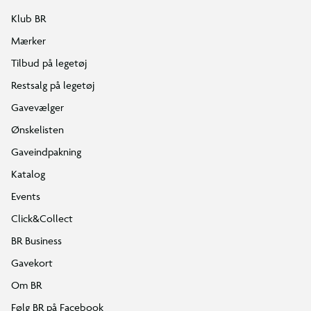
Klub BR
Mærker
Tilbud på legetøj
Restsalg på legetøj
Gavevælger
Ønskelisten
Gaveindpakning
Katalog
Events
Click&Collect
BR Business
Gavekort
Om BR
Følg BR på Facebook