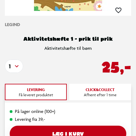
LEGIND
Aktivitetshæfte 1 - prik til prik
Aktivitetshæfte til børn
25,-
1
LEVERING
CLICK&COLLECT
Få leveret produktet
Afhent efter 1 time
På lager online (100+)
Levering fra 39,-
LÆG I KURV