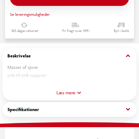
Se leveringsmuligheder
365 dages returret
Fri fragt over 599,-
Byt i butik
keyboard_arrow_down
Beskrivelse
Masser af sjove
prik-til-prik-opgaver
i junglen, i tivoli, på stranden og mange
andre steder.
Læs mere
Tegn en streg fra
prik-til-prik, og se,
keyboard_arrow_down
Specifikationer
hvad der gemmer sig
i tegningen.