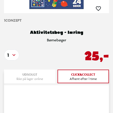
1CONZEPT
Aktivitetsbog - læring
Børnebøger
25,-
1
UDSOLGT
CLICK&COLLECT
Ikke på lager online
Afhent efter 1 time