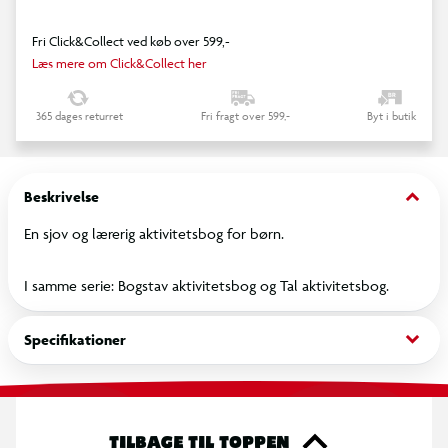
Fri Click&Collect ved køb over 599,-
Læs mere om Click&Collect her
365 dages returret
Fri fragt over 599,-
Byt i butik
keyboard_arrow_down
Beskrivelse
En sjov og lærerig aktivitetsbog for børn.
I samme serie: Bogstav aktivitetsbog og Tal aktivitetsbog.
keyboard_arrow_down
Specifikationer
TILBAGE TIL TOPPEN