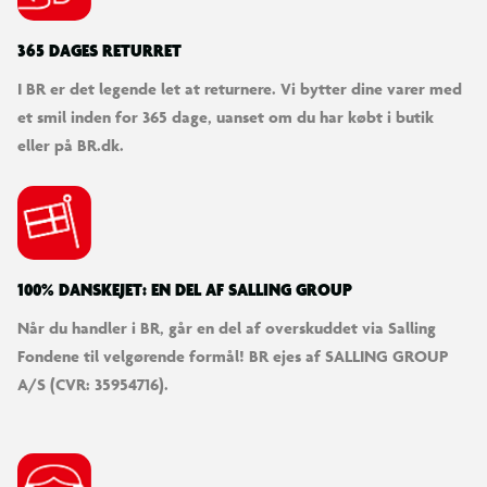
365 DAGES RETURRET
I BR er det legende let at returnere. Vi bytter dine varer med
et smil inden for 365 dage, uanset om du har købt i butik
eller på BR.dk.
100% DANSKEJET: EN DEL AF SALLING GROUP
Når du handler i BR, går en del af overskuddet via Salling
Fondene til velgørende formål! BR ejes af SALLING GROUP
A/S (CVR: 35954716).