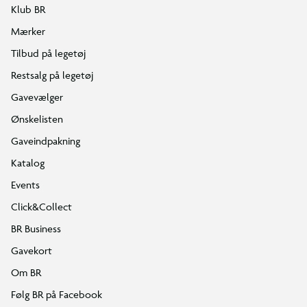
Klub BR
Mærker
Tilbud på legetøj
Restsalg på legetøj
Gavevælger
Ønskelisten
Gaveindpakning
Katalog
Events
Click&Collect
BR Business
Gavekort
Om BR
Følg BR på Facebook