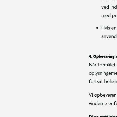
ved ind
med per
Hvis en
anvende
4. Opbevaring 
Når formålet 
oplysningerne
fortsat behan
Vi opbevarer 
vinderne er f
Dine rettigh