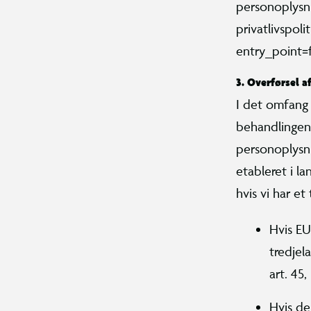
personoplysn
privatlivspol
entry_point
3. Overførsel a
I det omfang
behandlingen 
personoplysni
etableret i l
hvis vi har et
Hvis EU
tredjel
art. 45,
Hvis de