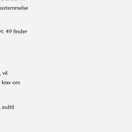
ensstemmelse
t. 49 finder
 vil
r krav om
indtil