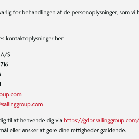
varlig for behandlingen af de personoplysninger, som vi
es kontaktoplysninger her:
 A/S
4716
3
d
roup.com
@sallinggroup.com
dig til at henvende dig via
https://gdpr.sallinggroup.com
mål eller ønsker at gøre dine rettigheder gældende.