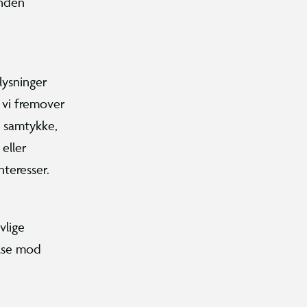
inden
lysninger
 vi fremover
t samtykke,
eller
interesser.
vlige
else mod