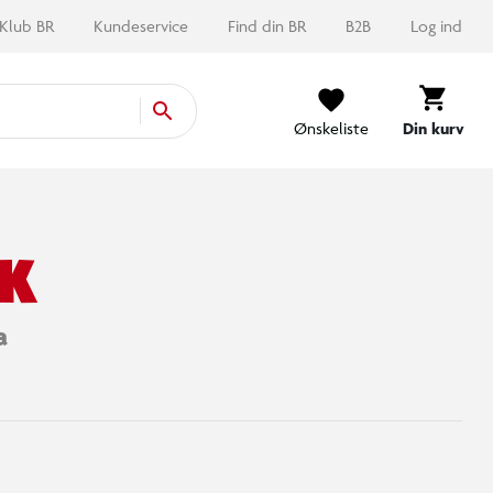
Klub BR
Kundeservice
Find din BR
B2B
Log ind
Ønskeliste
Din kurv
K
a