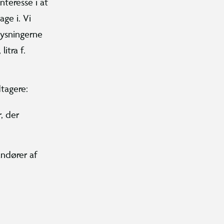
nteresse i at
ge i. Vi
plysningerne
litra f.
dtagere:
, der
andører af