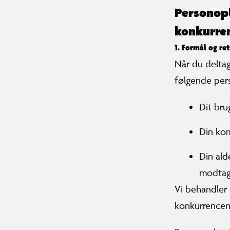
Personopl
konkurre
1. Formål og re
Når du delta
følgende per
Dit bru
Din kom
Din ald
modtag
Vi behandler 
konkurrencen,