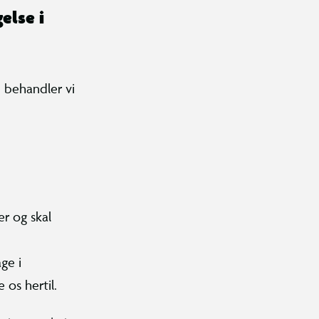
else i
 behandler vi
er og skal
ge i
os hertil.