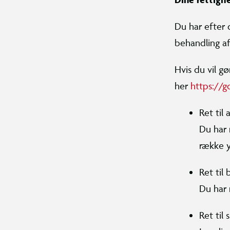
Du har efter 
behandling a
Hvis du vil g
her
https://g
Ret til 
Du har 
række y
Ret til 
Du har 
Ret til 