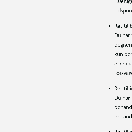
I særlig
tidspun
Ret til
Du har 
begræns
kun beh
eller m
forsvar
Ret til 
Du har i
behandl
behandl
Ret til