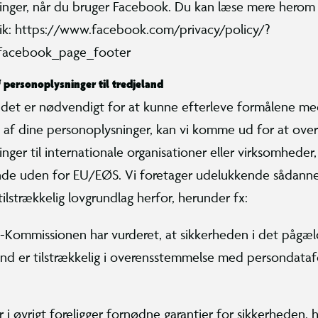
inger, når du bruger Facebook. Du kan læse mere herom 
itik: https://www.facebook.com/privacy/policy/?
=facebook_page_footer
f personoplysninger til tredjeland
 det er nødvendigt for at kunne efterleve formålene m
af dine personoplysninger, kan vi komme ud for at over
nger til internationale organisationer eller virksomheder
ande uden for EU/EØS. Vi foretager udelukkende sådanne 
 tilstrækkelig lovgrundlag herfor, herunder fx:
-Kommissionen har vurderet, at sikkerheden i det pågæ
and er tilstrækkelig i overensstemmelse med persondata
r i øvrigt foreligger fornødne garantier for sikkerheden, 