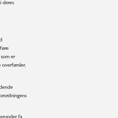
i deres
ed
føre
, som er
overførsler,
ldende
forordningens
herunder fx