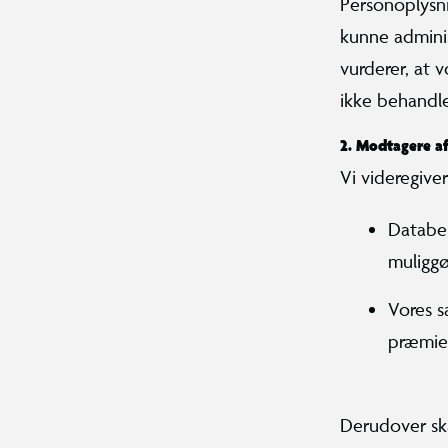
Personoplysni
kunne adminis
vurderer, at v
ikke behandles
2. Modtagere a
Vi videregive
Databeh
muliggø
Vores s
præmier
Derudover sk