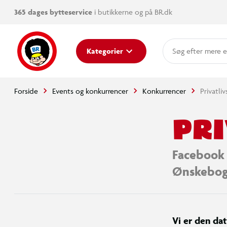
365 dages bytteservice
i butikkerne og på BR.dk
mere e
Kategorier
Forside
Events og konkurrencer
Konkurrencer
Privatli
PRI
Facebook 
Ønskebo
Vi er den da