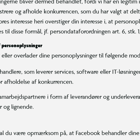
ngerne bliver dermed behandlet, fordi vi har en legitim i
trere og afholde konkurrencen, som du har valgt at delta
ores interesse heri overstiger din interesse i, at persono
 til disse formål, jf. persondataforordningen art. 6, stk. 1, 
f personoplysninger
r eller overlader dine personoplysninger til følgende mo
andlere, som leverer services, software eller IT-løsninger
r afholdelse af konkurrencen.
amarbejdspartnere i form af leverandører og underlever
 og lignende.
al du være opmærksom på, at Facebook behandler dine