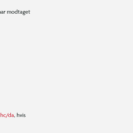
 har modtaget
/hc/da
, hvis