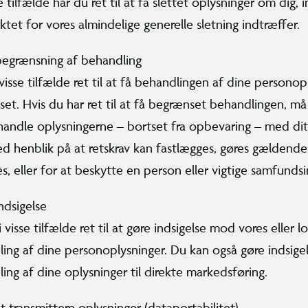
e tilfælde har du ret til at få slettet oplysninger om dig, 
ktet for vores almindelige generelle sletning indtræffer.
 begrænsning af behandling
visse tilfælde ret til at få behandlingen af dine personop
et. Hvis du har ret til at få begrænset behandlingen, må
andle oplysningerne – bortset fra opbevaring – med di
ed henblik på at retskrav kan fastlægges, gøres gældende 
es, eller for at beskytte en person eller vigtige samfunds
indsigelse
 visse tilfælde ret til at gøre indsigelse mod vores eller lo
ing af dine personoplysninger. Du kan også gøre indsig
ing af dine oplysninger til direkte markedsføring.
 at transmittere oplysninger (dataportabilitet)