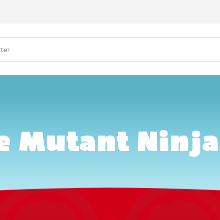
tles
 varer
ge Mutant Ninja T