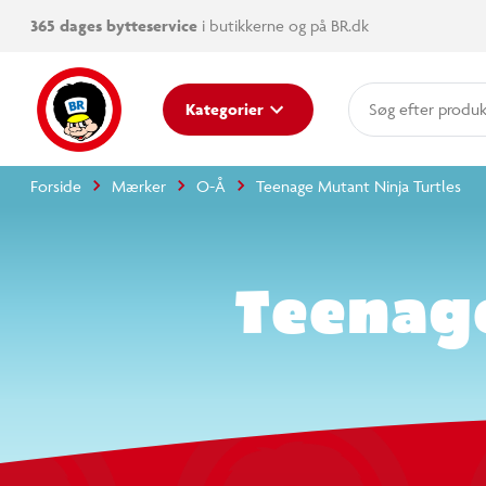
365 dages bytteservice
i butikkerne og på BR.dk
Kategorier
produkter
kategorier
Forside
Mærker
O-Å
Teenage Mutant Ninja Tur
mere end 14.000
Teena