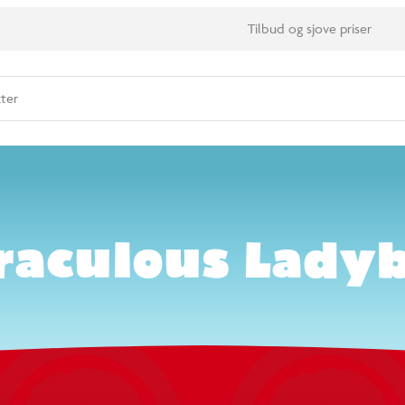
Ønskeliste
iraculous Ladybu
Din kurv