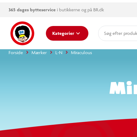
365 dages bytteservice
i butikkerne og på BR.dk
Kategorier
Forside
Mærker
L-N
Miraculous
produkter
produkter
kategorier
kategorier
M
mere end 14.000 varer
mere end 14.000 varer