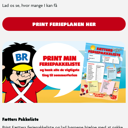
Lad os se, hvor mange I kan få
PRINT FERIEPLANEN HER
Fætters Pakkeliste
Print Fætters feriepakkeliste og lad børnene hjælpe med at pakke