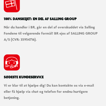
100% DANSKEJET: EN DEL AF SALLING GROUP
Når du handler i BR, går en del af overskuddet via Salling
Fondene til velgørende formål! BR ejes af SALLING GROUP
A/S (CVR: 35954716).
SØDESTE KUNDESERVICE
Vi er klar til at hjælpe dig! Du kan kontakte os via e-mail
eller få hjælp via chat og telefon for endnu hurtigere
betjening.