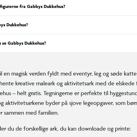
figurerne fra Gabbys Dukkehus?
ys Dukkehus?
 se Gabbys Dukkehus?
 en magisk verden fyldt med eventyr, leg og søde katte
hente kreative maleark og aktivitetsark med de elskede f
us – helt gratis. Tegningerne er perfekte til hyggestun
g aktivitetsarkene byder på sjove legeopgaver, som bør
ller sammen med familien.
er du de forskellige ark, du kan downloade og printe: