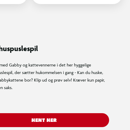
uspuslespil
g med Gabby og kattevennerne i det her hyggelige
slespil, der sætter hukommelsen i gang - Kan du huske,
abbykattene bor? Klip ud og prøv selv! Kræver kun papir,
en saks.
HENT HER