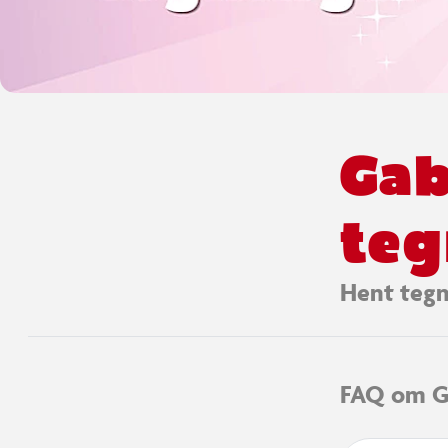
Ga
teg
Hent tegn
FAQ om G