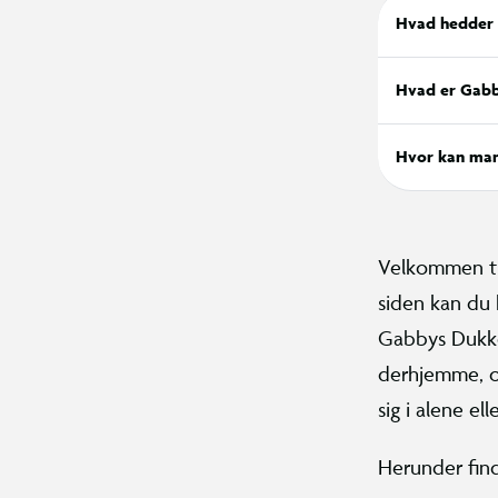
Hvad hedder 
Hvad er Gabb
Hvor kan man
Velkommen til
siden kan du 
Gabbys Dukkeh
derhjemme, o
sig i alene e
Herunder find