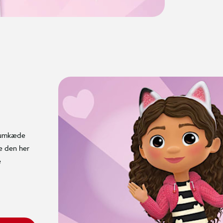
 rumkæde
e den her
e