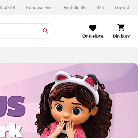
Klub BR
Kundeservice
Find din BR
B2B
Log ind
Ønskeliste
Din kurv