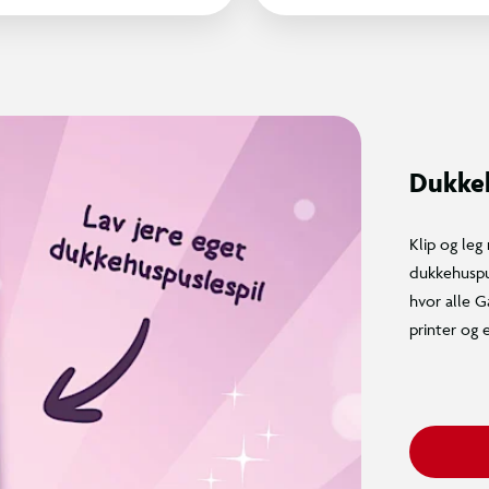
Dukkeh
Klip og le
dukkehuspu
hvor alle G
printer og 