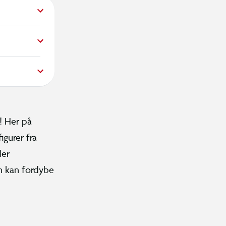
! Her på
igurer fra
der
n kan fordybe