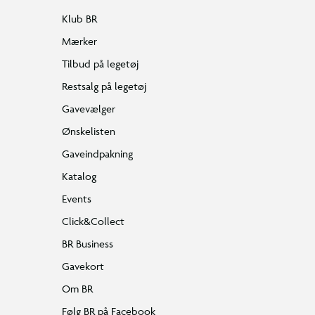
Klub BR
Mærker
Tilbud på legetøj
Restsalg på legetøj
Gavevælger
Ønskelisten
Gaveindpakning
Katalog
Events
Click&Collect
BR Business
Gavekort
Om BR
Følg BR på Facebook