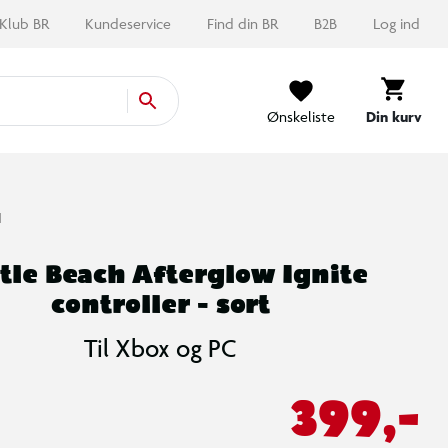
Klub BR
Kundeservice
Find din BR
B2B
Log ind
Ønskeliste
Din kurv
H
tle Beach Afterglow Ignite
controller - sort
Til Xbox og PC
399,-