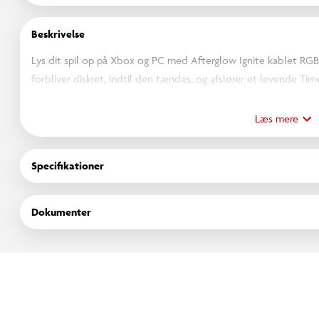
Beskrivelse
Lys dit spil op på Xbox og PC med Afterglow Ignite kablet RGB
forbliver diskret, indtil den tændes, og afslører et levende Ti
dynamiske effekter. Juster RGB-lyset direkte på controlleren, e
appen. Controlleren er designet til komfort og præcision og har
Læs mere
funktion, to programmerbare bagknapper samt et 3 meter langt
3,5 mm headset-jack og D-pad lydkontroller holder dig fuldt opslu
Specifikationer
Ignite kombinerer stil, ydeevne og fuld kontrol.
Dokumenter