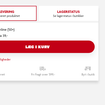
LEVERING
LAGERSTATUS
everet produktet
Se lagerstatus i butikker
nline (50+)
a 39,-
LÆG I KURV
ligheder
rret
Fri fragt over 599,-
Byt i butik