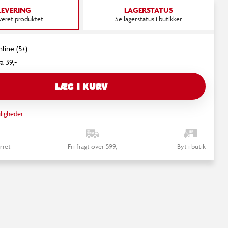
LEVERING
LAGERSTATUS
everet produktet
Se lagerstatus i butikker
line (5+)
a 39,-
LÆG I KURV
ligheder
rret
Fri fragt over 599,-
Byt i butik