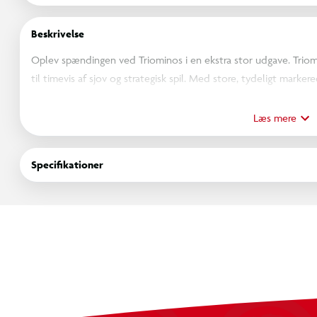
Beskrivelse
Oplev spændingen ved Triominos i en ekstra stor udgave. Triom
til timevis af sjov og strategisk spil. Med store, tydeligt marke
og voksne.
Læs mere
- Store brikker som har letlæselige tal, ideelle til både yngre o
- Holdbare og robuste brikker sikrer, at spillet kan nydes igen o
Specifikationer
- Enkle regler, der er lette at lære, men udfordrende at mestre.