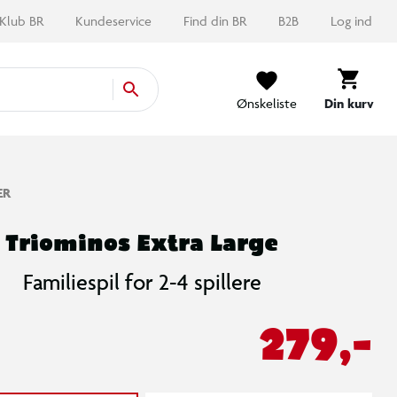
Klub BR
Kundeservice
Find din BR
B2B
Log ind
Ønskeliste
Din kurv
ER
Triominos Extra Large
Familiespil for 2-4 spillere
279,-