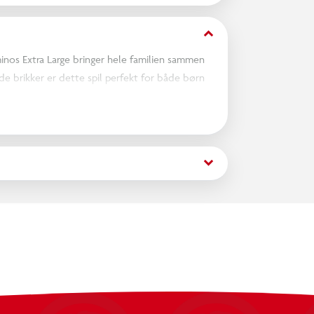
keyboard_arrow_down
inos Extra Large bringer hele familien sammen
rede brikker er dette spil perfekt for både børn
g ældre spillere.
g igen.
keyboard_arrow_down