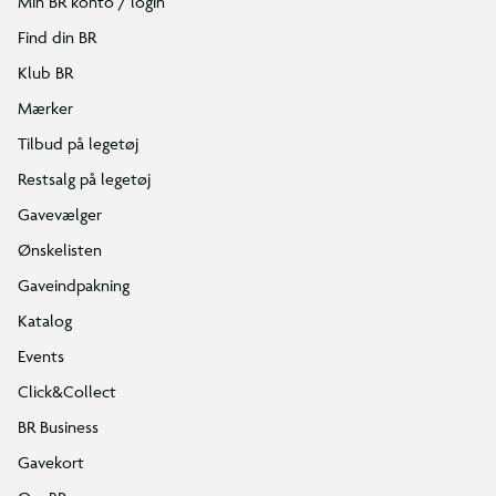
Min BR konto / login
Find din BR
Klub BR
Mærker
Tilbud på legetøj
Restsalg på legetøj
Gavevælger
Ønskelisten
Gaveindpakning
Katalog
Events
Click&Collect
BR Business
Gavekort