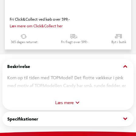
Fri Click&Collect ved køb over 599,-
Læs mere om Click&Collect her
365 dages returret
Fri fragt over 599,-
Byt i butik
keyboard_arrow_down
Beskrivelse
Kom op til tiden med TOPModel! Det flotte vækkeur i pink
med motiv af TOPModellen Candy har små, runde fødder, er
lydløst - undtagen når det ringer, selvfølgelig - og har
desuden en praktisk natlysfunktion. Diameter ca. 11 cm. Batteri
Læs mere
medfølger ikke.
keyboard_arrow_down
Specifikationer