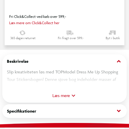
Fri Click&Collect ved køb over 599,-
Læs mere om Click&Collect her
365 dages returret
Fri fragt over 599,-
Byt i butik
keyboard_arrow_down
Beskrivelse
Slip kreativiteten løs med TOPModel Dress Me Up Shopping
Tour Stickersbogen! Denne sjove bog indeholder masser af
stickers og outfit-designs, så du kan klæde TOPModel-
figurerne på til en spændende shoppingtur. En fantastisk gave
Læs mere
til alle, der elsker mode og design.
keyboard_arrow_down
Specifikationer