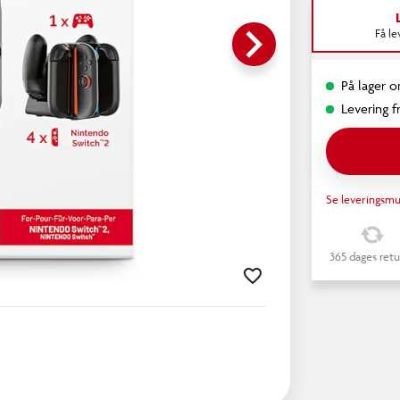
keyboard_arrow_right
Få l
På lager o
Levering fr
Se leveringsmu
365 dages retu