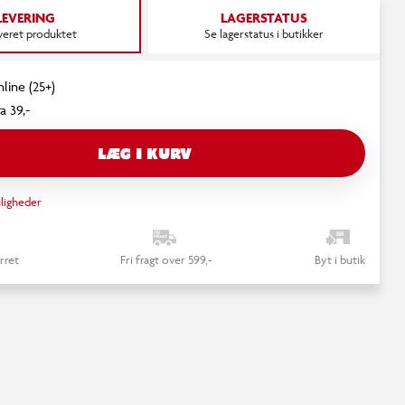
LEVERING
LAGERSTATUS
everet produktet
Se lagerstatus i butikker
nline (25+)
a 39,-
LÆG I KURV
ligheder
rret
Fri fragt over 599,-
Byt i butik