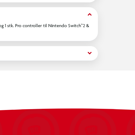
keyboard_arrow_down
 1 stk. Pro controller til Nintendo Switch™2 &
keyboard_arrow_down