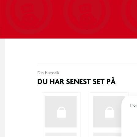
eliksirer, flyve kosteskafter, tæmme og ride på magiske bæst
gobliner og meget mere.
NINTENDO SWITCH 2 HOGWARTS LEGACY FUNKTIONER:
· Forbedret grafik – Oplev dybere fordybelse med markant opgr
forbedret belysning, skygger, animationskvalitet, anti-aliasing, 
· Jævnere gennemrejse – Gennemrejse problemfrit den åbne ve
butikker uden indlæsningsskærme.
Din historik
DU HAR SENEST SET PÅ
· Øget flyvehastighed – Svæv over... Hogwarts-området og vide
indlæsningstider takket være ydeevneopgraderinger på Ninten
Hvi
· Forbedret opløsning – Oplev forbedret opløsning på op til 1
kompatibelt tv og op til 1080p i håndholdt tilstand
· Joy-Con 2-controllere som musefunktion – Spil, som du vil, 