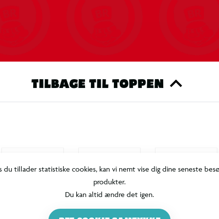
er, kæmpe mod trolde, mørke troldmænd,
aderet grafik, herunder DLSS-understøttelse,
for blot at nævne nogle få.
TILBAGE TIL TOPPEN
rden og kryds ind i Hogsmeade og dens
re med jævnere billedhastigheder og hurtigere
do Switch 2
s du tillader statistiske cookies, kan vi nemt vise dig dine seneste bes
440p og HDR i docket tilstand med et
produkter.
Du kan altid ændre det igen.
med muligheden for at bruge Joy-Con 2-