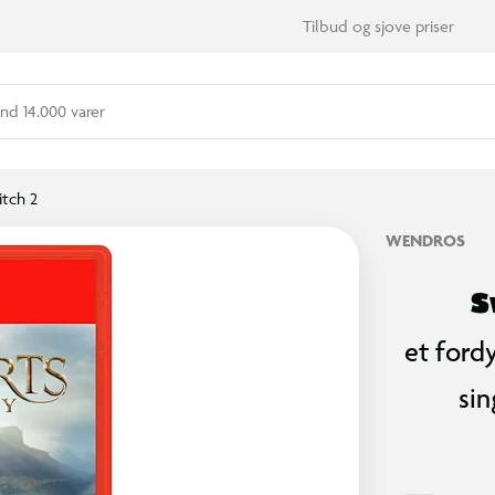
Tilbud og sjove priser
nd 14.000 varer
tch 2
WENDROS
S
et ford
sin