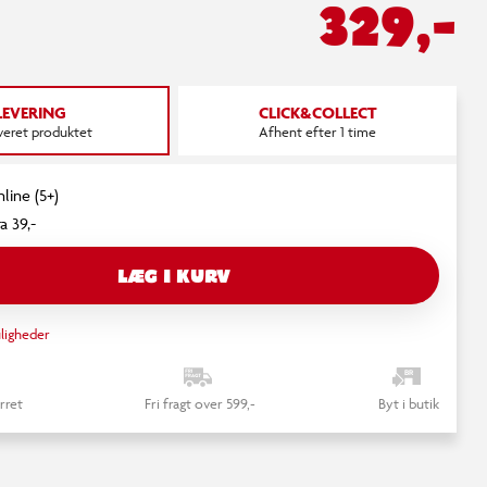
329,-
LEVERING
CLICK&COLLECT
everet produktet
Afhent efter 1 time
line (5+)
a 39,-
LÆG I KURV
ligheder
rret
Fri fragt over 599,-
Byt i butik