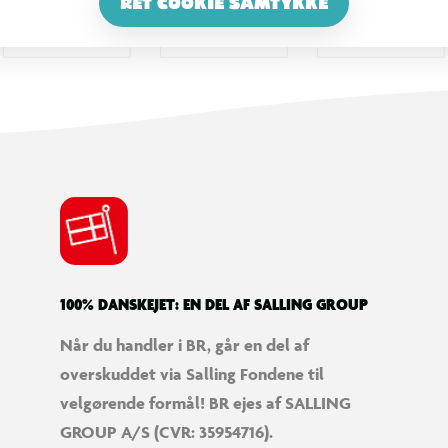
RET COOKIE SAMTYKKE
100% DANSKEJET: EN DEL AF SALLING GROUP
Når du handler i BR, går en del af
overskuddet via Salling Fondene til
velgørende formål! BR ejes af SALLING
GROUP A/S (CVR: 35954716).