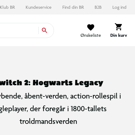
Klub BR
Kundeservice
Find din BR
B2B
Log ind
Ønskeliste
Din kurv
witch 2: Hogwarts Legacy
ybende, åbent-verden, action-rollespil i
gleplayer, der foregår i 1800-tallets
troldmandsverden