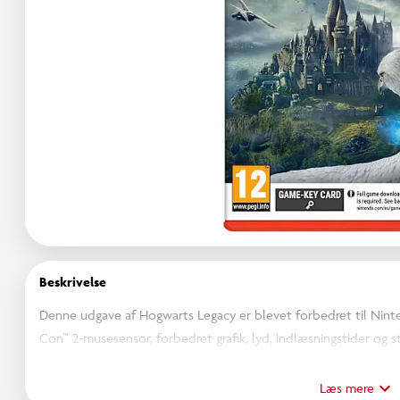
Beskrivelse
Denne udgave af Hogwarts Legacy er blevet forbedret til Ninte
Con™ 2-musesensor, forbedret grafik, lyd, indlæsningstider og st
Hogwarts Legacy er et fordybende, åbent-verden, action-rollespil
Læs mere