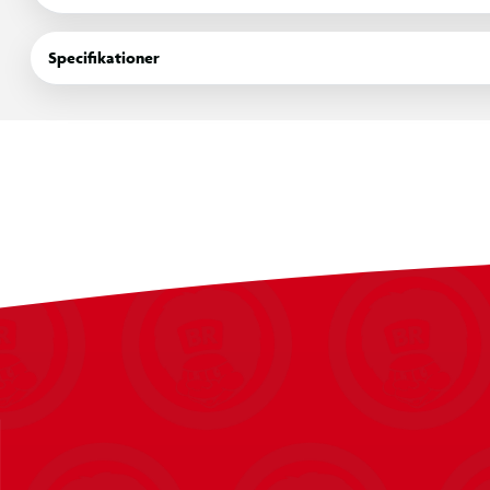
troldmandsverden. Fra det femte år begiver spillerne sig ud på
udforsker og opdager magiske bæster, fremstiller eliksirer, mest
Specifikationer
tilpasser deres karakter til at blive den heks eller troldmand, d
· Et nyt troldmandsverden-eventyr - Spillet foregår før de origin
opleve troldmandsverdenen som en ny femteårsstuderende i en
sandhed fra dens fortid.
· Styr rejsen - Spillerne kan tage kontrol over handlingen og væ
deres karakters evner ved at mestre kraftfulde trylleformularer,
de står over for dødbringende fjender.
· Udforskning og opdagelse - Spillet i en åben verden tager spi
velkendte steder i troldmandsverdenen, hvor de frit kan bev
Forbudte Skov og de omkringliggende områder.
· Fordybende magi - Spillet er fyldt med actionfyldt magi, hvor 