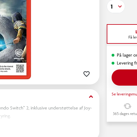
1
Få l
På lager on
Levering fr
Se leveringsmu
keyboard_arrow_down
ndo Switch™ 2, inklusive understøttelse af Joy-
365 dages retu
yring.
 i singleplayer, der foregår i 1800-tallets