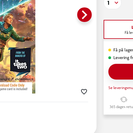
1
keyboard_arrow_right
Få l
Få på lager
Levering fr
Se leveringsmu
365 dages retu