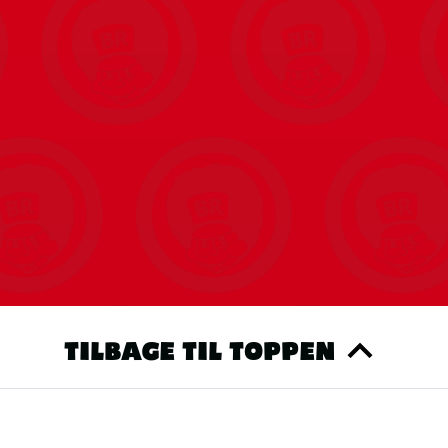
yet til to. Oplev co-op gameplay, hvor I skal
t overvinde udfordringer. Inviter en ven til at
 & PC) med Friend's Pass*. Denne vilde tur
 dig It Takes Two og A Way Out
ert niveau af dit eventyr, som vil veksle
 supernova, udfordr en abe til en dansekamp, prøv
 alt fra gravitationscykler til en sandhaj. Oplev
vner og en række gameplay, der inkluderer
r dig og din partner i hvert nyt niveau
ed hinanden i starten, men snart bliver de
 efter dem, og hvis de vil klare sig igennem,
oner, når de gennemrejser historier født af
TILBAGE TIL TOPPEN
ele sammen
ltiplayer.