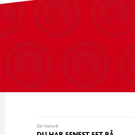
Nøglefunktioner:
ÆGTE CO-OP EVENTYR - Dette split-screen eventyr er skrædders
koordinere jeres handlinger og timing samt arbejde sammen om a
spille gratis med dig på enhver platform (Crossplay på PS, Xbox
kommer til dig fra Hazelight, co-op thrill-magerne, der bragte
UOVERTRUFFEN VARIATION - Opdag nye mekanikker og evner i hv
mellem sci-fi- og fantasyindstillinger. Flygt fra en sol, der går
nogle seje hoverboard-tricks, kæmp mod en ond killing, og rid på
verdener, der er helt forskellige fra hinanden, uventede nye e
platforming, stealth, gåder og mere. Der venter overraskelser fo
VENSKABETS KRAFT - Mio og Zoe kommer ikke godt ud af det m
hinandens eneste håb. Denne rejse vil kaste uventede drejninger
skal de have hinandens ryg. De vil støde på både bizarre situati
deres egne vilde fantasier. Vigtigst af alt – de vil møde det h
*Kræver et månedligt abonnement for at få adgang til online mu
Din historik
DU HAR SENEST SET PÅ