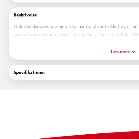
Beskrivelse
Oplev sindsoprivende øjeblikke, når du bliver trukket dybt ind i
grænseoverskridende co-op actioneventyr fra studiet bag 2021'
Zoe er kontrasterende forfattere – den ene skriver sci-fi, og de
deres egne historier efter at være blevet koblet til en maskine 
Læs mere
må stole på hinanden for at bryde fri med deres minder intak
og overvinde forskellige udfordringer, mens de springer mellem
Specifikationer
fortælling om venskab.
Split Fiction er en unik action-eventyr oplevelse, der holder 
Det ene øjeblik tæmmer du søde drager, og det næste kæmper
trolde eller undviger svævebiler kastet af en robotparkeringsvag
designet til at deles.
Tag fat i din co-op partner og gør dig klar til at overvinde enhv