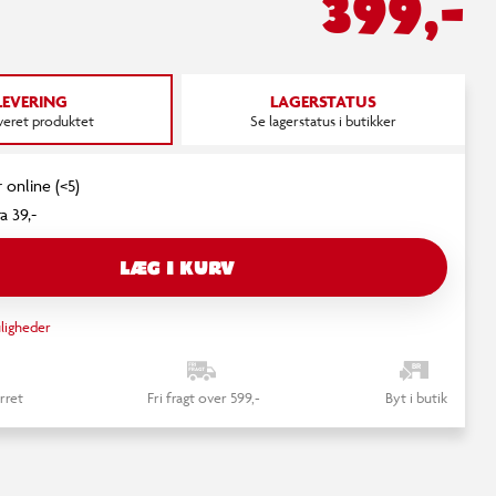
399,-
LEVERING
LAGERSTATUS
everet produktet
Se lagerstatus i butikker
 online (<5)
a 39,-
LÆG I KURV
ligheder
rret
Fri fragt over 599,-
Byt i butik