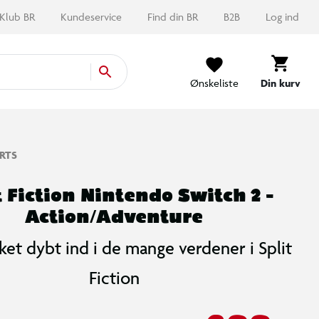
Klub BR
Kundeservice
Find din BR
B2B
Log ind
Ønskeliste
Din kurv
RTS
t Fiction Nintendo Switch 2 -
Action/Adventure
kket dybt ind i de mange verdener i Split
Fiction