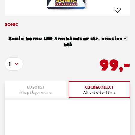
SONIC
Sonic børne LED armbåndsur str. onesize -
blå
99,-
1
UDSOLGT
CLICK&COLLECT
Ikke på lager online
Afhent efter 1 time