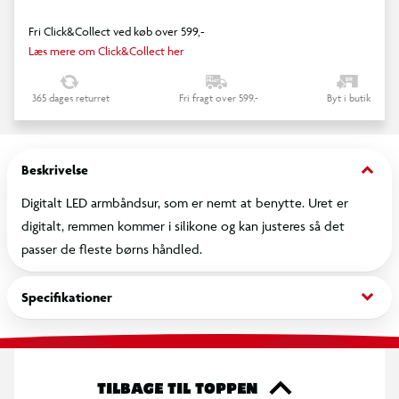
Fri Click&Collect ved køb over 599,-
Læs mere om Click&Collect her
365 dages returret
Fri fragt over 599,-
Byt i butik
keyboard_arrow_down
Beskrivelse
Digitalt LED armbåndsur, som er nemt at benytte. Uret er
digitalt, remmen kommer i silikone og kan justeres så det
passer de fleste børns håndled.
keyboard_arrow_down
Specifikationer
TILBAGE TIL TOPPEN