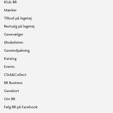
Klub BR
Mærker
Tilbud på legetøj
Restsalg på legetøj
Gavevælger
Ønskelisten
Gaveindpakning
Katalog
Events
Click&Collect
BR Business
Gavekort
Om BR
Følg BR på Facebook