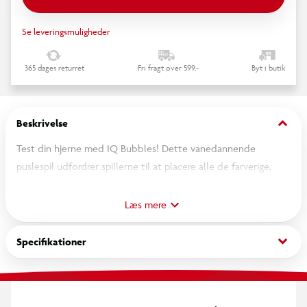
Se leveringsmuligheder
365 dages returret
Fri fragt over 599,-
Byt i butik
keyboard_arrow_down
Beskrivelse
Test din hjerne med IQ Bubbles! Dette vanedannende
puslespil udfordrer spillerne til at placere alle de farverige,
gennemsigtige boblebrikker på det rejsevenlige
spillebræt/etui. Med 120 udfordringer at løse – fra Begynder til
Læs mere
Troldmand – er IQ Bubbles perfekt til både børn og voksne!
keyboard_arrow_down
Specifikationer