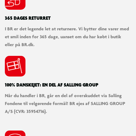
365 DAGES RETURRET
I BR er det legende let at returnere. Vi bytter dine varer med
et smil inden for 365 dage, uanset om du har købt i butik
eller på BR.dk.
100% DANSKEJET: EN DEL AF SALLING GROUP
Når du handler i BR, går en del af overskuddet via Salling
Fondene til velgørende formål! BR ejes af SALLING GROUP
A/S (CVR: 35954716).