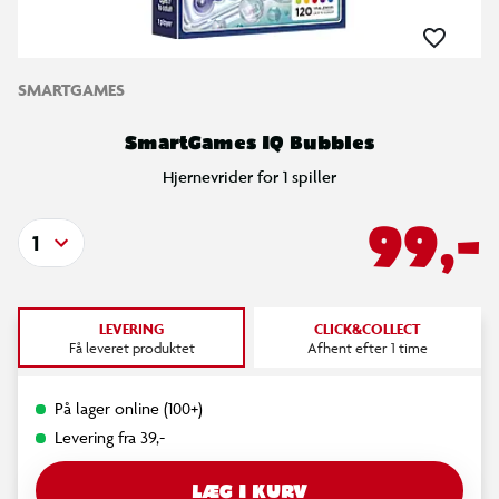
SMARTGAMES
SmartGames IQ Bubbles
Hjernevrider for 1 spiller
99,-
1
LEVERING
CLICK&COLLECT
Få leveret produktet
Afhent efter 1 time
På lager online (100+)
Levering fra 39,-
LÆG I KURV