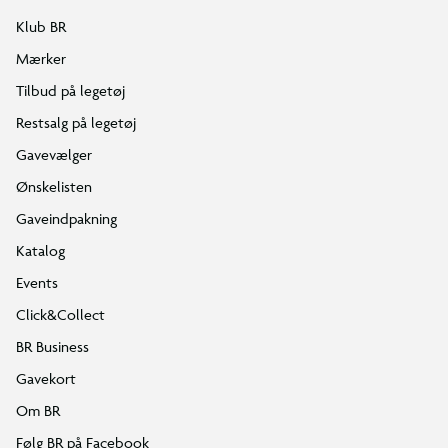
Klub BR
Mærker
Tilbud på legetøj
Restsalg på legetøj
Gavevælger
Ønskelisten
Gaveindpakning
Katalog
Events
Click&Collect
BR Business
Gavekort
Om BR
Følg BR på Facebook