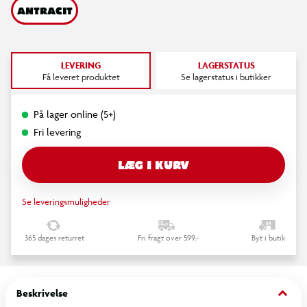
ANTRACIT
LEVERING
LAGERSTATUS
Få leveret produktet
Se lagerstatus i butikker
På lager online (5+)
Fri levering
LÆG I KURV
Se leveringsmuligheder
365 dages returret
Fri fragt over 599,-
Byt i butik
keyboard_arrow_down
Beskrivelse