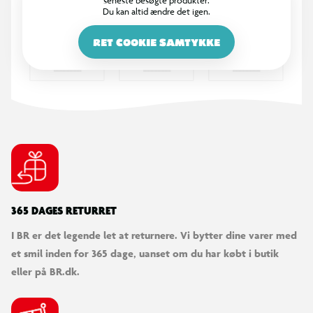
seneste besøgte produkter.
Foldemadrassen indeholder ikke bromerede
Du kan altid ændre det igen.
flammehæmmere.
RET COOKIE SAMTYKKE
Specifikationer:
Farve:
Antracit
Hårdhed:
Medium
Fyld:
Skum (22 kg/m³)
Stof:
100% polyester
365 DAGES RETURRET
I BR er det legende let at returnere. Vi bytter dine varer med
Mål sammenfoldet:
L: 66,6 x B: 70 x H: 36 cm
et smil inden for 365 dage, uanset om du har købt i butik
eller på BR.dk.
Mål udfoldet:
L: 200 x B: 70 x H: 12 cm