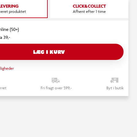
LEVERING
CLICK&COLLECT
everet produktet
Afhent efter 1 time
nline (50+)
a 39,-
LÆG I KURV
ligheder
rret
Fri fragt over 599,-
Byt i butik