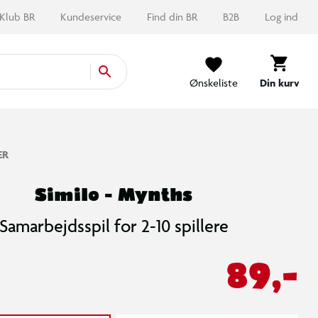
Klub BR
Kundeservice
Find din BR
B2B
Log ind
Ønskeliste
Din kurv
ER
Similo - Mynths
Samarbejdsspil for 2-10 spillere
89,-