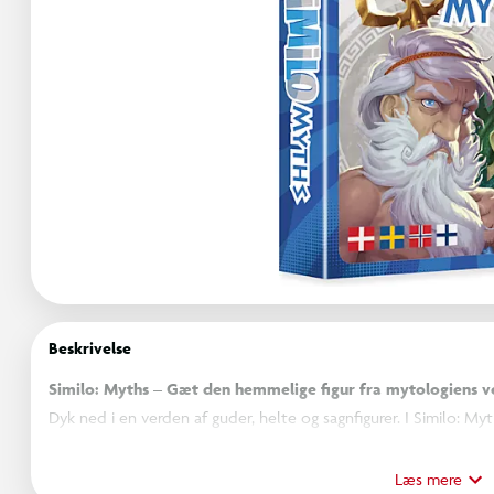
Beskrivelse
Similo: Myths – Gæt den hemmelige figur fra mytologiens v
Dyk ned i en verden af guder, helte og sagnfigurer. I Similo: M
karakter – ved at give og afkode ledetråde fra de øvrige kort i s
Læs mere