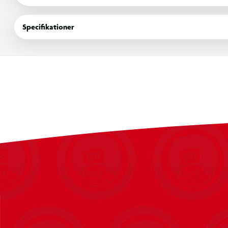
Hvem skjuler sig – Medusa eller Zeus?
Én spiller kender det hemmelige kort og spiller andre mytologis
Specifikationer
afkode, om kortene ligner målkortet – og hvordan. Handler det
måske noget helt tredje?
Myter møder mind games
Denne version af Similo samler figurer fra klassiske mytologier:
legendariske skikkelser. Det skaber et spil fuld af associatione
figurerne. Serien omfatter også Similo: Lord of the Rings og S
oplevelser.
Et spil der spiller sammen
Similo: Myths er hurtigt at sætte i gang og giver en intens, men
pauser og længere spilleaftener – især for dem, der elsker sam
Fra 7 år.