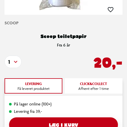
SCOOP
Scoop toiletpapir
Fra 6 år
20,-
1
LEVERING
CLICK&COLLECT
Få leveret produktet
Afhent efter 1 time
På lager online (100+)
Levering fra 39,-
LÆG I KURV