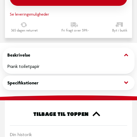
Se leveringsmuligheder
365 dages returret
Fri fragt over 599,-
Byt i butik
keyboard_arrow_down
Beskrivelse
Prank toiletpapir
keyboard_arrow_down
Specifikationer
TILBAGE TIL TOPPEN
Din historik