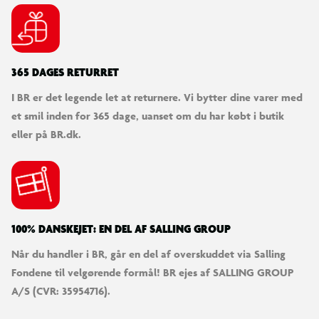
365 DAGES RETURRET
I BR er det legende let at returnere. Vi bytter dine varer med
et smil inden for 365 dage, uanset om du har købt i butik
eller på BR.dk.
100% DANSKEJET: EN DEL AF SALLING GROUP
Når du handler i BR, går en del af overskuddet via Salling
Fondene til velgørende formål! BR ejes af SALLING GROUP
A/S (CVR: 35954716).