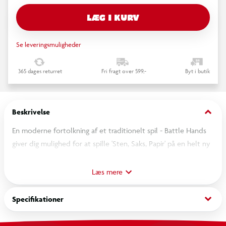
LÆG I KURV
Se leveringsmuligheder
365 dages returret
Fri fragt over 599,-
Byt i butik
keyboard_arrow_down
Beskrivelse
En moderne fortolkning af et traditionelt spil - Battle Hands
giver dig mulighed for at spille 'Sten, Saks, Papir' på en helt ny
måde. Træk i aftrækkeren, og spillet vil tilfældigt spille sten,
saks eller papir og give timer af familiesjov.
Læs mere
OBS! Varen er assorteret, og en bestemt variant kan ikke
keyboard_arrow_down
Specifikationer
garanteres.