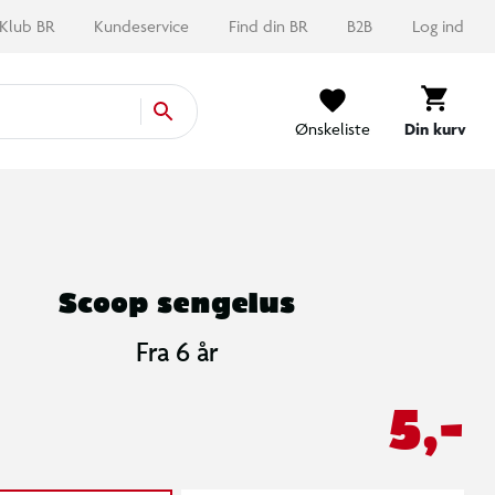
Klub BR
Kundeservice
Find din BR
B2B
Log ind
Ønskeliste
Din kurv
Scoop sengelus
Fra 6 år
5,-