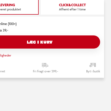
LEVERING
CLICK&COLLECT
everet produktet
Afhent efter 1 time
nline (100+)
a 39,-
LÆG I KURV
ligheder
rret
Fri fragt over 599,-
Byt i butik