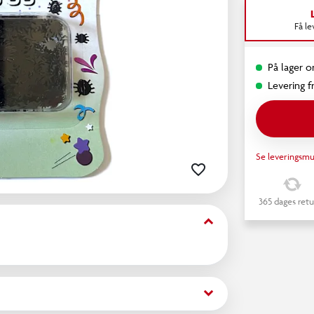
Få l
På lager o
Levering fr
Se leveringsmu
365 dages retu
keyboard_arrow_down
keyboard_arrow_down