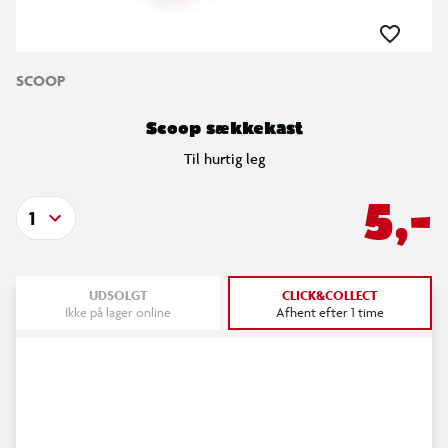
SCOOP
Scoop sækkekast
Til hurtig leg
5,-
1
UDSOLGT
CLICK&COLLECT
Ikke på lager online
Afhent efter 1 time