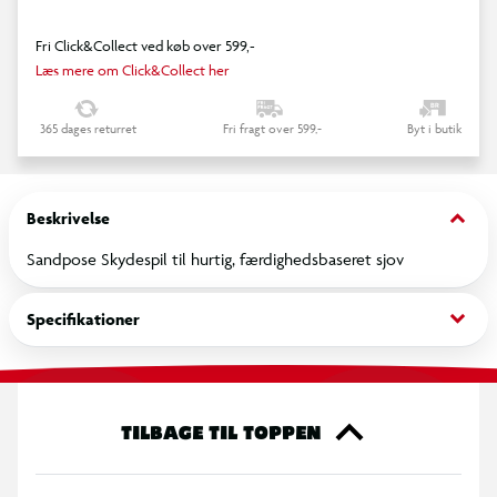
Fri Click&Collect ved køb over 599,-
Læs mere om Click&Collect her
365 dages returret
Fri fragt over 599,-
Byt i butik
keyboard_arrow_down
Beskrivelse
Sandpose Skydespil til hurtig, færdighedsbaseret sjov
keyboard_arrow_down
Specifikationer
TILBAGE TIL TOPPEN