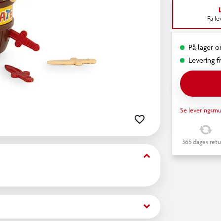
Få l
På lager o
Levering fr
Se leveringsmu
365 dages retu
keyboard_arrow_down
keyboard_arrow_down