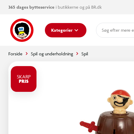
365 dages bytteservice
i butikkerne og på BR.dk
mere e
Kategorier
Forside
Spil og underholdning
Spil
SKARP
PRIS