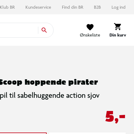
Klub BR
Kundeservice
Find din BR
B2B
Log ind
Ønskeliste
Din kurv
Scoop hoppende pirater
pil til sabelhuggende action sjov
5,-