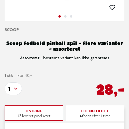
SCOOP
Scoop fodbold pinball spil – flere varianter
– assorteret
Assorteret - bestemt variant kan ikke garanteres
1 stk
Før 40,-
28,-
1
LEVERING
CLICK&COLLECT
Få leveret produktet
Afhent efter 1 time