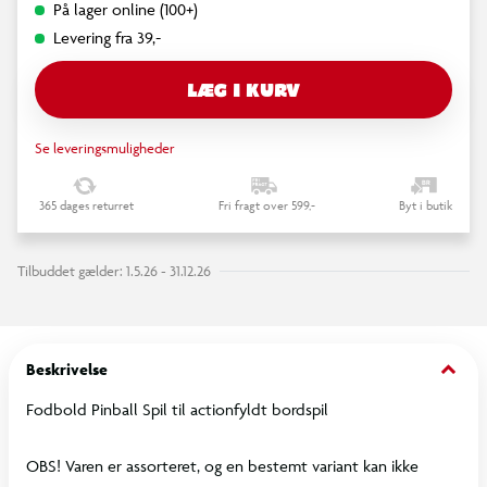
På lager online (100+)
Levering fra 39,-
LÆG I KURV
Se leveringsmuligheder
365 dages returret
Fri fragt over 599,-
Byt i butik
Tilbuddet gælder: 1.5.26 - 31.12.26
keyboard_arrow_down
Beskrivelse
Fodbold Pinball Spil til actionfyldt bordspil
OBS! Varen er assorteret, og en bestemt variant kan ikke