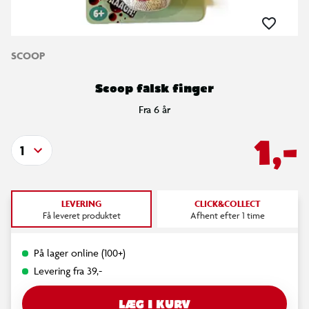
SCOOP
Scoop falsk finger
Fra 6 år
1,-
1
LEVERING
CLICK&COLLECT
Få leveret produktet
Afhent efter 1 time
På lager online (100+)
Levering fra 39,-
LÆG I KURV