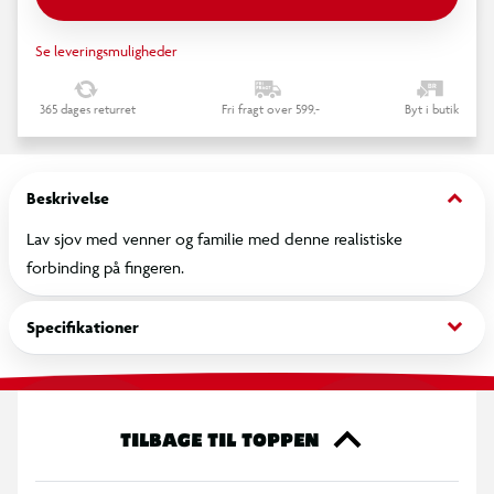
Se leveringsmuligheder
365 dages returret
Fri fragt over 599,-
Byt i butik
keyboard_arrow_down
Beskrivelse
Lav sjov med venner og familie med denne realistiske
forbinding på fingeren.
keyboard_arrow_down
Specifikationer
TILBAGE TIL TOPPEN