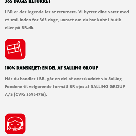
365 DAGES RETURRET
I BR er det legende let at returnere. Vi bytter dine varer med
et smil inden for 365 dage, uanset om du har købt i butik
eller på BR.dk.
100% DANSKEJET: EN DEL AF SALLING GROUP
Når du handler i BR, går en del af overskuddet via Salling
Fondene til velgørende formål! BR ejes af SALLING GROUP
A/S (CVR: 35954716).