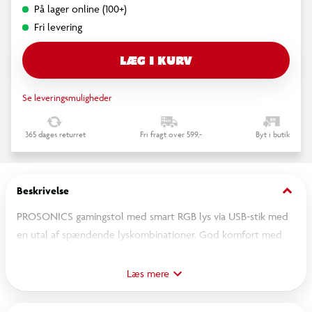
På lager online (100+)
Fri levering
LÆG I KURV
Se leveringsmuligheder
365 dages returret
Fri fragt over 599,-
Byt i butik
keyboard_arrow_down
Beskrivelse
PROSONICS gamingstol med smart RGB lys via USB-stik med
en utal af spændende lyskombinationer. God komfort med
blødt skumsæde. Stolen er beklædt med sort PVC læder og
dekoreret med PROSONICS logo med grå skrift. Med Klasse 2
Læs mere
gaspatron kan stolen hæves eller sænkes med i alt 9 cm til en
total stolehøjde inkl. ryglæn fra 95-105 cm. Den solide ramme