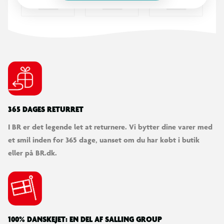
- Class gasløft: Class 2
- Stel: Ryg og sæde træ
- Ryg: 1 cm skum + 4 cm skum
- Hjul: PU
- Sæde: 1 cm skum + 5 cm skum
- Maksimal understøttet vægt: 120 kg
- Ryglænsbredde: 42,5 cm
- Min højde inkl. ryglæn: 95 cm
365 DAGES RETURRET
- Maks højde inkl. ryglæn: 102 cm
I BR er det legende let at returnere. Vi bytter dine varer med
et smil inden for 365 dage, uanset om du har købt i butik
eller på BR.dk.
100% DANSKEJET: EN DEL AF SALLING GROUP