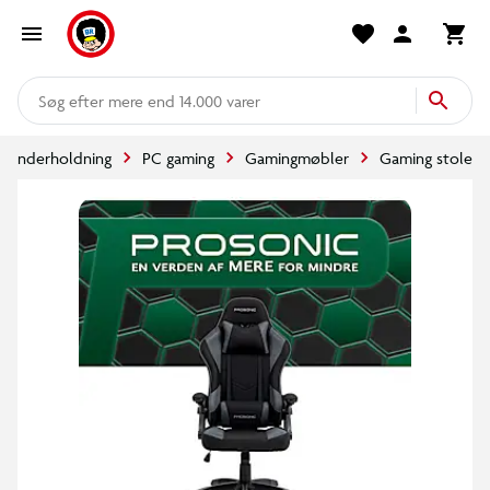
mere end 14.000 varer
og underholdning
PC gaming
Gamingmøbler
Gaming stole