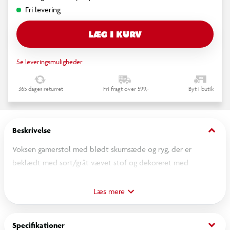
Fri levering
LÆG I KURV
Se leveringsmuligheder
365 dages returret
Fri fragt over 599,-
Byt i butik
keyboard_arrow_down
Beskrivelse
Voksen gamerstol med blødt skumsæde og ryg, der er
beklædt med sort/gråt vævet stof og dekoreret med
PROSONICS logo. Den solide ramme og de kraftige ben sikrer
et solidt grundlag for mange timers spil eller arbejde og kan
Læs mere
holde op til 110 kgs belastning. Stolen kan dreje 360 grader.
Ryglænet kan lænes tilbage op til 135 grader. Justerbare
keyboard_arrow_down
Specifikationer
armlæn. Stolen har desuden justerbar pude til nakken og