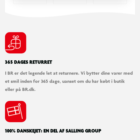
- Sæde: 6,5 cm formstøbt skum
- Maksimal understøttet vægt: 110 kg
- Ryglænsbredde: 57 cm
- Min. stolehøjde: 121,5 cm
- Maks stolehøjde: 131,5 cm
365 DAGES RETURRET
I BR er det legende let at returnere. Vi bytter dine varer med
et smil inden for 365 dage, uanset om du har købt i butik
eller på BR.dk.
100% DANSKEJET: EN DEL AF SALLING GROUP