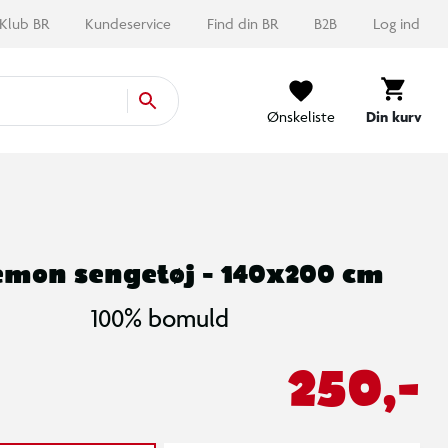
Klub BR
Kundeservice
Find din BR
B2B
Log ind
Ønskeliste
Din kurv
mon sengetøj - 140x200 cm
100% bomuld
250,-