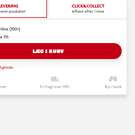
LEVERING
CLICK&COLLECT
everet produktet
Afhent efter 1 time
nline (100+)
a 39,-
LÆG I KURV
ligheder
rret
Fri fragt over 599,-
Byt i butik