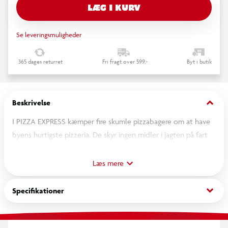
LÆG I KURV
Se leveringsmuligheder
365 dages returret
Fri fragt over 599,-
Byt i butik
keyboard_arrow_down
Beskrivelse
I PIZZA EXPRESS kæmper fire skumle pizzabagere om at have
byens hurtigste pizzeria. De skyr ingen midler i jagten på fart
og lægger både bomber på vejen og stjæler fra hinanden for
at få succes. I er pizzabude og skal med held og taktik forsøge
Læs mere
at være den hurtigste til at levere pizzaer fem forskellige
steder i byen og på den måde vinde spillet.
keyboard_arrow_down
Specifikationer