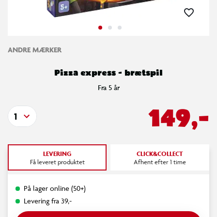
ANDRE MÆRKER
Pizza express - brætspil
Fra 5 år
149,-
1
LEVERING
CLICK&COLLECT
Få leveret produktet
Afhent efter 1 time
På lager online (50+)
Levering fra 39,-