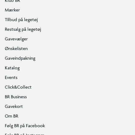
Klub BR
Mærker
Tilbud på legetøj
Restsalg på legetøj
Gavevælger
Ønskelisten
Gaveindpakning
Katalog
Events
Click&Collect
BR Business
Gavekort
Om BR
Følg BR på Facebook