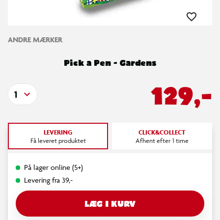
ANDRE MÆRKER
Pick a Pen - Gardens
129,-
1
LEVERING
CLICK&COLLECT
Få leveret produktet
Afhent efter 1 time
På lager online (5+)
Levering fra 39,-
LÆG I KURV