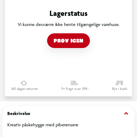
Lagerstatus
Vi kunne desværre ikke hente tilgængelige varehuse.
PRØV IGEN
365 dages returret
Fri fragt over 599,-
Byt i butik
keyboard_arrow_down
Beskrivelse
Kreativ påskehygge med piberensere