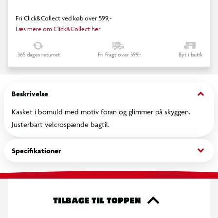
Fri Click&Collect ved køb over 599,-
Læs mere om Click&Collect her
365 dages returret
Fri fragt over 599,-
Byt i butik
keyboard_arrow_down
Beskrivelse
Kasket i bomuld med motiv foran og glimmer på skyggen.
Justerbart velcrospænde bagtil.
keyboard_arrow_down
Specifikationer
TILBAGE TIL TOPPEN