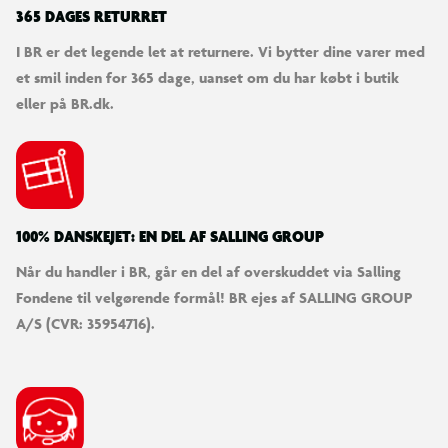
365 DAGES RETURRET
I BR er det legende let at returnere. Vi bytter dine varer med
et smil inden for 365 dage, uanset om du har købt i butik
eller på BR.dk.
100% DANSKEJET: EN DEL AF SALLING GROUP
Når du handler i BR, går en del af overskuddet via Salling
Fondene til velgørende formål! BR ejes af SALLING GROUP
A/S (CVR: 35954716).