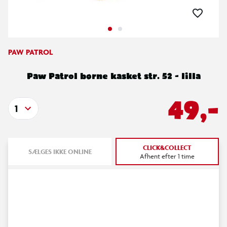
PAW PATROL
Paw Patrol børne kasket str. 52 - lilla
49,-
1
CLICK&COLLECT
SÆLGES IKKE ONLINE
Afhent efter 1 time