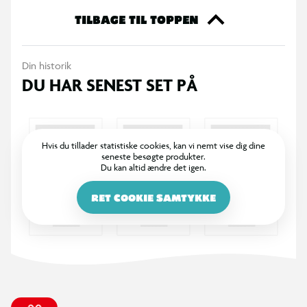
Elastisk strop og bomuldsindvendig polstring
TILBAGE TIL TOPPEN
Pladser til spil
1 opbevaringsnetlomme
Din historik
Stiv og vandafvisende
DU HAR SENEST SET PÅ
Bærehåndtag
Farve: mørkegrå
Hvis du tillader statistiske cookies, kan vi nemt vise dig dine
seneste besøgte produkter.
Du kan altid ændre det igen.
RET COOKIE SAMTYKKE