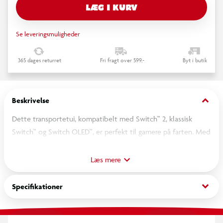
LÆG I KURV
Se leveringsmuligheder
365 dages returret
Fri fragt over 599,-
Byt i butik
keyboard_arrow_down
Beskrivelse
Dette transportetui, kompatibelt med Switch™ 2, klassisk
Switch™ og Switch OLED™, er perfekt til gamere på farten. Med
sin hårde ydre beskyttelse og polstrede inderside er din
konsol beskyttet mod fald og stød. Det er også nemt at bære
Læs mere
takket være håndtaget og det kompakte design. Tilbehøret
(lynlåslomme, spilpladser osv.) gør det til et uundværligt
keyboard_arrow_down
Specifikationer
redskab til daglig brug.
Kompatibel med alle Nintendo Switch™ modeller