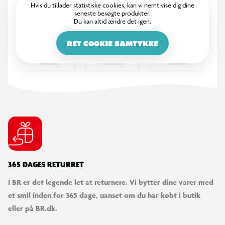
Hvis du tillader statistiske cookies, kan vi nemt vise dig dine
seneste besøgte produkter.
Du kan altid ændre det igen.
OEKO-TEX® standard 100:
OEKO-TEX® STANDARD 100-mærket betyder, at
RET COOKIE SAMTYKKE
komponenterne i det enkelte produkt overholder
testkriterierne og grænseværdierne angivet i standarden.
Det omfatter både kemikalier, der ikke er lovgivningsmæssigt
regulerede, og stoffer, der kan have en negativ
miljøpåvirkning.
Vedligeholdelse:
Dynen kan vaskes ved på skåneprogram ved maks. 60°C, efter
endt vask er det muligt at tørretumble dynen ved maks 60°C.
365 DAGES RETURRET
Ryst dynen jævnligt for at bevare fyldets volumen og
I BR er det legende let at returnere. Vi bytter dine varer med
luftighed.
et smil inden for 365 dage, uanset om du har købt i butik
eller på BR.dk.