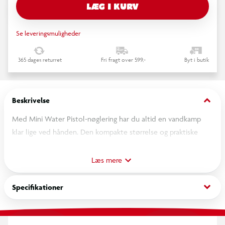
LÆG I KURV
Se leveringsmuligheder
365 dages returret
Fri fragt over 599,-
Byt i butik
keyboard_arrow_down
Beskrivelse
Med Mini Water Pistol-nøglering har du altid en vandkamp
klar lige ved hånden. Den kompakte størrelse og praktiske
nøglering gør den perfekt til tasken, penalhuset eller som sjov
til børnefødselsdagen.
Læs mere
OBS! Varen er assorteret, og en bestemt variant kan ikke
keyboard_arrow_down
Specifikationer
garanteres.