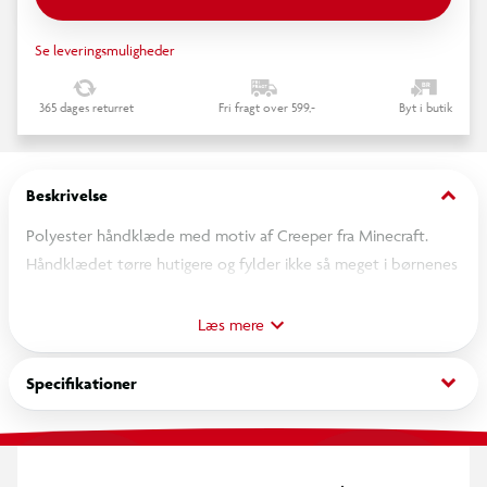
Se leveringsmuligheder
365 dages returret
Fri fragt over 599,-
Byt i butik
keyboard_arrow_down
Beskrivelse
Polyester håndklæde med motiv af Creeper fra Minecraft.
Håndklædet tørre hutigere og fylder ikke så meget i børnenes
sportstaske.
Håndklædet kan vaskes ved 30 grader.
Læs mere
keyboard_arrow_down
Specifikationer