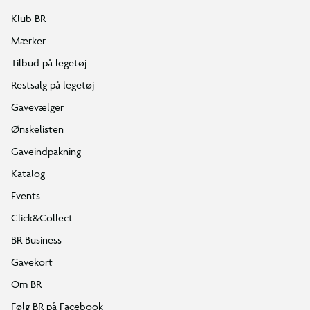
Klub BR
Mærker
Tilbud på legetøj
Restsalg på legetøj
Gavevælger
Ønskelisten
Gaveindpakning
Katalog
Events
Click&Collect
BR Business
Gavekort
Om BR
Følg BR på Facebook