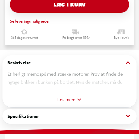
LÆG I KURV
Se leveringsmuligheder
365 dages returret
Fri fragt over 599,-
Byt i butik
keyboard_arrow_down
Beskrivelse
Et herligt memospil med stærke motorer. Prøv at finde de
rigtige brikker i bunken på bordet. Hvis de matcher, må du
beholde brikkerne. Spilleren med flest par vinder spillet
Læs mere
keyboard_arrow_down
Specifikationer