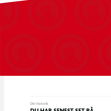
hurtigt sat op og let at lære, men svært at mestre.
Fleksibelt og sjovt for alle aldre
Inden spillet går i gang, aftaler I selv, hvor mange runder I vil 
spilsessioner. Mønsterkamp er et sjovt og dynamisk valg, der sk
Din historik
DU HAR SENEST SET PÅ