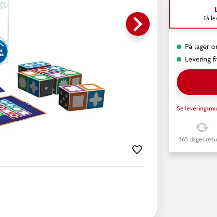
keyboard_arrow_right
Få l
På lager on
Levering fr
Se leveringsmu
365 dages retu