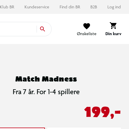
Klub BR
Kundeservice
Find din BR
B2B
Log ind
Ønskeliste
Din kurv
Match Madness
Fra 7 år. For 1-4 spillere
199,-