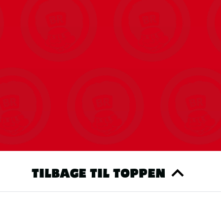
spille – så det passer til både korte og længere
aber liv og latter rundt om bordet.
TILBAGE TIL TOPPEN