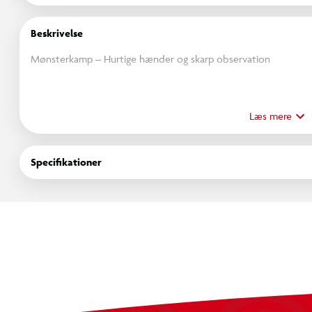
Beskrivelse
Mønsterkamp – Hurtige hænder og skarp observation
Et tempofyldt spil, hvor det gælder om at bygge mønstre hurt
Læs mere
Byg, genskab og snup kortet
Specifikationer
I Mønsterkamp starter alle spillere med et identisk sæt klodser, 
mønsterkort, og så gælder det om at være den første til at g
der lykkes først, vinder kortet – og måske også spillet.
Tempofyldt og taktisk
Det handler ikke kun om fart, men også om præcision og overblik
rækkefølge og med den rigtige orientering, og det kan være mer