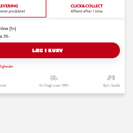
LEVERING
CLICK&COLLECT
everet produktet
Afhent efter 1 time
line (5+)
a 39,-
LÆG I KURV
ligheder
rret
Fri fragt over 599,-
Byt i butik