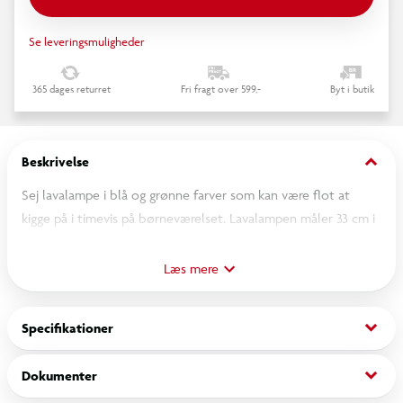
Se leveringsmuligheder
365 dages returret
Fri fragt over 599,-
Byt i butik
keyboard_arrow_down
Beskrivelse
Sej lavalampe i blå og grønne farver som kan være flot at
kigge på i timevis på børneværelset. Lavalampen måler 33 cm i
højden og har en diameter på 8,5 cm. Lavalampen bruger en
G4 pære.
Læs mere
keyboard_arrow_down
Specifikationer
keyboard_arrow_down
Dokumenter