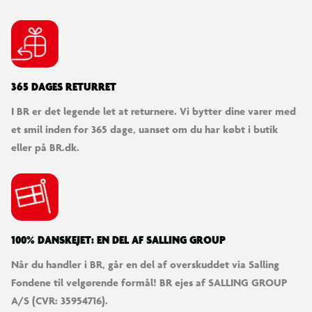
365 DAGES RETURRET
I BR er det legende let at returnere. Vi bytter dine varer med
et smil inden for 365 dage, uanset om du har købt i butik
eller på BR.dk.
100% DANSKEJET: EN DEL AF SALLING GROUP
Når du handler i BR, går en del af overskuddet via Salling
Fondene til velgørende formål! BR ejes af SALLING GROUP
A/S (CVR: 35954716).