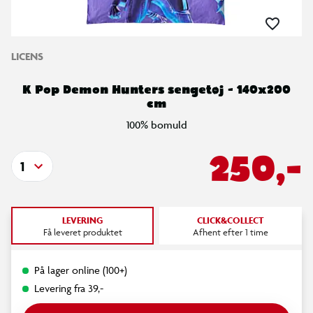
LICENS
K Pop Demon Hunters sengetøj - 140x200
cm
100% bomuld
250,-
1
LEVERING
CLICK&COLLECT
Få leveret produktet
Afhent efter 1 time
På lager online (100+)
Levering fra 39,-