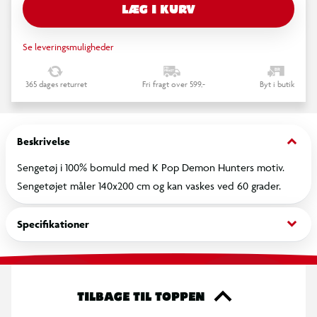
LÆG I KURV
Se leveringsmuligheder
365 dages returret
Fri fragt over 599,-
Byt i butik
keyboard_arrow_down
Beskrivelse
Sengetøj i 100% bomuld med K Pop Demon Hunters motiv.
Sengetøjet måler 140x200 cm og kan vaskes ved 60 grader.
keyboard_arrow_down
Specifikationer
TILBAGE TIL TOPPEN