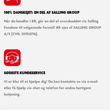
Højde under sengen:
75,3 cm
100% DANSKEJET: EN DEL AF SALLING GROUP
Når du handler i BR, går en del af overskuddet via Salling
Bemærk:
Madras medfølger ikke.
Fondene til velgørende formål! BR ejes af SALLING GROUP
A/S (CVR: 35954716).
SØDESTE KUNDESERVICE
Vi er klar til at hjælpe dig! Du kan kontakte os via e-mail
eller få hjælp via chat og telefon for endnu hurtigere
betjening.