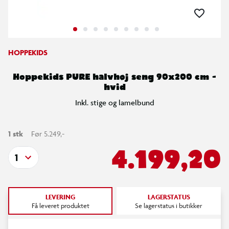
HOPPEKIDS
Hoppekids PURE halvhøj seng 90x200 cm -
hvid
Inkl. stige og lamelbund
1 stk
Før 5.249,-
4.199,20
1
LEVERING
LAGERSTATUS
Få leveret produktet
Se lagerstatus i butikker