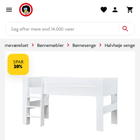
mere end 14.000 varer
Børneværelset
Børnemøbler
Børnesenge
Halvhøje senge
SPAR
20%