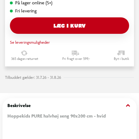
På lager online (5+)
Fri levering
LÆG I KURV
Se leveringsmuligheder
365 dages returret
Fri fragt over 599,-
Byt i butik
Tilbuddet gælder: 31.7.26 - 31.8.26
keyboard_arrow_down
Beskrivelse
Hoppekids PURE halvhøj seng 90x200 cm - hvid
Hoppekids PURE halvhøj seng 90x200 cm i hvid er en stilren og