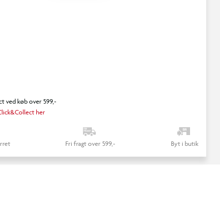
ct ved køb over 599,-
lick&Collect her
rret
Fri fragt over 599,-
Byt i butik