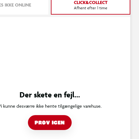
CLICK&COLLECT
S IKKE ONLINE
Afhent efter 1 time
Der skete en fejl...
Vi kunne desværre ikke hente tilgængelige varehuse.
PRØV IGEN