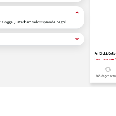
keyboard_arrow_down
-skygge. Justerbart velcrospænde bagtil.
keyboard_arrow_down
Fri Click&Colle
Læs mere om C
365 dages retu