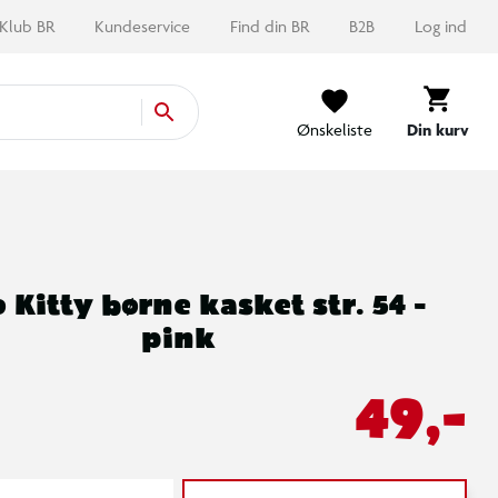
Klub BR
Kundeservice
Find din BR
B2B
Log ind
Ønskeliste
Din kurv
o Kitty børne kasket str. 54 -
pink
49,-