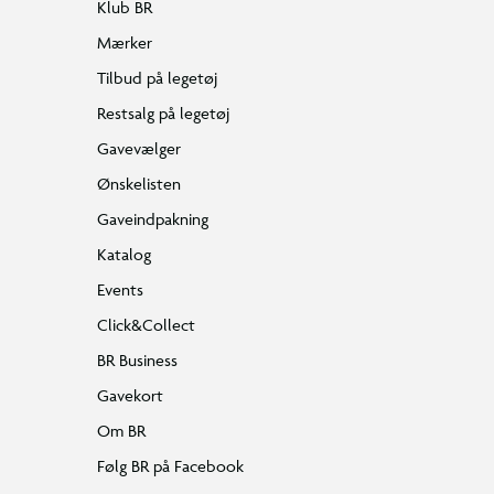
Klub BR
Mærker
Tilbud på legetøj
Restsalg på legetøj
Gavevælger
Ønskelisten
Gaveindpakning
Katalog
Events
Click&Collect
BR Business
Gavekort
Om BR
Følg BR på Facebook