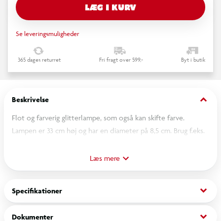
LÆG I KURV
Se leveringsmuligheder
365 dages returret
Fri fragt over 599,-
Byt i butik
keyboard_arrow_down
Beskrivelse
Flot og farverig glitterlampe, som også kan skifte farve.
Lampen er 33 cm høj og har en diameter på 8,5 cm. Brug f.eks.
glitterlampen til ekstra sjov på børneværelset, som sjov fest
belysning eller som en alternativ natlampe.
Læs mere
keyboard_arrow_down
Specifikationer
keyboard_arrow_down
Dokumenter