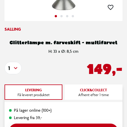
SALLING
Glitterlampe m. farveskift - multifarvet
H: 33 x Ø: 8,5 cm
149,-
1
LEVERING
CLICK&COLLECT
Få leveret produktet
Afhent efter 1 time
På lager online (100+)
Levering fra 39,-